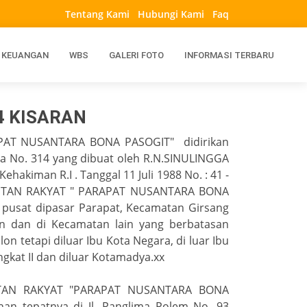
Tentang Kami
Hubungi Kami
Faq
 KEUANGAN
WBS
GALERI FOTO
INFORMASI TERBARU
4 KISARAN
PAT NUSANTARA BONA PASOGIT" didirikan
ta No. 314 yang dibuat oleh R.N.SINULINGGA
ehakiman R.I . Tanggal 11 Juli 1988 No. : 41 -
EDITAN RAKYAT " PARAPAT NUSANTARA BONA
pusat dipasar Parapat, Kecamatan Girsang
n dan di Kecamatan lain yang berbatasan
 tetapi diluar Ibu Kota Negara, di luar Ibu
ingkat II dan diluar Kotamadya.xx
ITAN RAKYAT "PARAPAT NUSANTARA BONA
han tepatnya di Jl. Panglima Polem No. 93