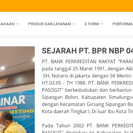
USAHAAN
PRODUK DAN LAYANAN
E-FORM
PERFORMA
SEJARAH PT. BPR NBP 0
PT. BANK PERKREDITAN RAKYAT "PARA
pada tanggal 25 Maret 1991, dengan Ak
SH, Notaris di Jakarta dengan SK Mentri K
HT.03.05 - TH 1988. PT. BANK PERKR
PASOGIT" berkedudukan dan berkantor 
Sipangan Bolon, Kabupaten Simalungu
dengan Kecamatan Girsang Sipangan Bolon
Kota daerah Tingkat I, Di luar Ibu Kota T
Pada Tahun 2002 PT. BANK PERKED
PASOGIT" direlokasi ke Kabupaten Asa