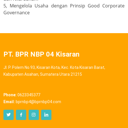
5, Mengelola Usaha dengan Prinsip Good Corporate
Governance
PT. BPR NBP 04 Kisaran
Jl. P. Polem No.93, Kisaran Kota, Kec. Kota Kisaran Barat,
Kabupaten Asahan, Sumatera Utara 21215
Phone:
0623345377
Email:
bprnbp4@bprnbp04.com