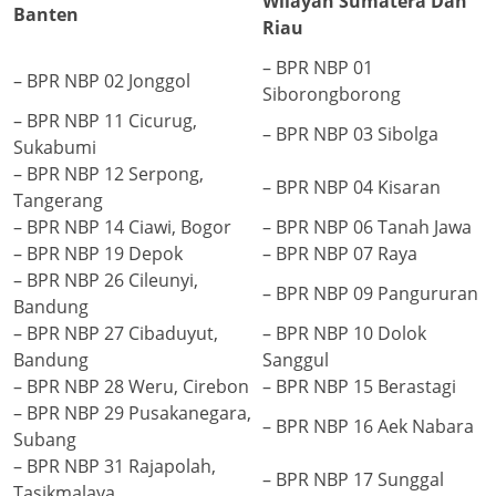
Wilayah Sumatera Dan
Banten
Riau
– BPR NBP 01
– BPR NBP 02 Jonggol
Siborongborong
– BPR NBP 11 Cicurug,
– BPR NBP 03 Sibolga
Sukabumi
– BPR NBP 12 Serpong,
– BPR NBP 04 Kisaran
Tangerang
– BPR NBP 14 Ciawi, Bogor
– BPR NBP 06 Tanah Jawa
– BPR NBP 19 Depok
– BPR NBP 07 Raya
– BPR NBP 26 Cileunyi,
– BPR NBP 09 Pangururan
Bandung
– BPR NBP 27 Cibaduyut,
– BPR NBP 10 Dolok
Bandung
Sanggul
– BPR NBP 28 Weru, Cirebon
– BPR NBP 15 Berastagi
– BPR NBP 29 Pusakanegara,
– BPR NBP 16 Aek Nabara
Subang
– BPR NBP 31 Rajapolah,
– BPR NBP 17 Sunggal
Tasikmalaya